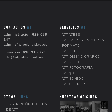
CONTACTOS
WT
SERVICIOS
WT
administración
629 088
WT WEBS
147
WT IMPRESIÓN Y GRAN
admin@wtpublicidad.es
FORMATO
WT REDES
comercial
630 315 721
WT DISEÑO GRÁFICO
info@wtpublicidad.es
WT VIDEO
WT FOTOGRAFÍA
WT 3D
WT SONIDO
WT CLIENTES
OTROS
LINKS
NUESTRAS OFICINAS
SUSCRIPCIÓN BOLETÍN
DE WT