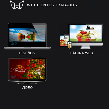
WT CLIENTES TRABAJOS
COMERCIO ONLINE
EMPRESAS
DISEÑOS
PÁGINA WEB
AGENCIAS
HOSTELERÍA OCIO
NOCTURNO
HOSTELERÍA
ESTÉTICA Y SALUD
VÍDEO
COMERCIOS
GRANDES PROYECTOS