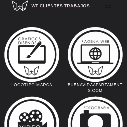
WT CLIENTES TRABAJOS
COMERCIO ONLINE
EMPRESAS
AGENCIAS
HOSTELERÍA OCIO
NOCTURNO
LOGOTIPO MARCA
BUENAVIDAAPARTAMENT
S.COM
HOSTELERÍA
ESTÉTICA Y SALUD
COMERCIOS
GRANDES PROYECTOS