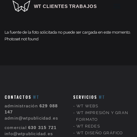
WT CLIENTES TRABAJOS
La fuente de la foto solicitada no puede ser cargada en este momento.
Photoset not found
COMERCIO ONLINE
EMPRESAS
AGENCIAS
HOSTELERÍA OCIO
NOCTURNO
HOSTELERÍA
CONTACTOS
WT
SERVICIOS
WT
ESTÉTICA Y SALUD
administración
629 088
WT WEBS
COMERCIOS
147
WT IMPRESIÓN Y GRAN
GRANDES PROYECTOS
admin@wtpublicidad.es
FORMATO
WT REDES
comercial
630 315 721
WT DISEÑO GRÁFICO
info@wtpublicidad.es