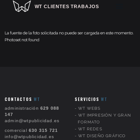
WT CLIENTES TRABAJOS
La fuente de la foto solicitada no puede ser cargada en este momento.
Photoset not found
COMERCIO ONLINE
EMPRESAS
AGENCIAS
HOSTELERÍA OCIO
NOCTURNO
HOSTELERÍA
CONTACTOS
WT
SERVICIOS
WT
ESTÉTICA Y SALUD
administración
629 088
WT WEBS
COMERCIOS
147
WT IMPRESIÓN Y GRAN
GRANDES PROYECTOS
admin@wtpublicidad.es
FORMATO
WT REDES
comercial
630 315 721
WT DISEÑO GRÁFICO
info@wtpublicidad.es